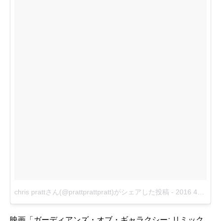
chris prattさん(@prattprattpratt)がシェアした投稿
-
2016 4月 10 7:27午後 PDT
映画「ガーディアンズ・オブ・ギャラクシー: リミック