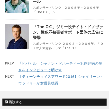
ール
スポンサードリンク ２００５年～２００６年
「The O.C.」シー ...
「The O.C.」ジミー役テイト・ドノヴァ
ン、性犯罪被害者サポート団体の広告に
登場
スポンサードリンク ２００３～２００６年、ＦＯ
Ｘの人気青春ドラマ「The O.C ...
PREV
「ビバヒル」シャナン・ドハーティー乳癌闘病の辛
さをインタビューで明かす
NEXT
【ティーンチョイスアワード2016】シェイリーン・
ウッドリーが女優賞獲得
購読する