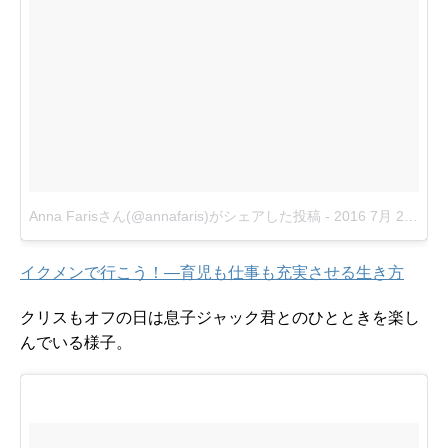
Anna Farisさん(@annafaris)がシェアした投稿
-
2016 7月 21 6:21午後 PDT
イクメンで行こう！―育児も仕事も充実させる生き方
クリスもオフの日は息子ジャック君とのひとときを楽し
んでいる様子。