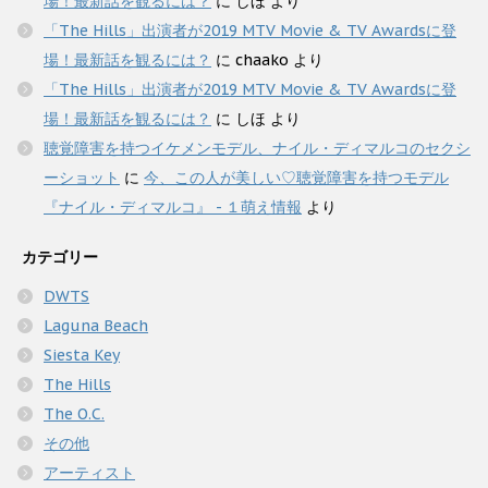
場！最新話を観るには？
に
しほ
より
「The Hills」出演者が2019 MTV Movie & TV Awardsに登
場！最新話を観るには？
に
chaako
より
「The Hills」出演者が2019 MTV Movie & TV Awardsに登
場！最新話を観るには？
に
しほ
より
聴覚障害を持つイケメンモデル、ナイル・ディマルコのセクシ
ーショット
に
今、この人が美しい♡聴覚障害を持つモデル
『ナイル・ディマルコ』 - １萌え情報
より
カテゴリー
DWTS
Laguna Beach
Siesta Key
The Hills
The O.C.
その他
アーティスト