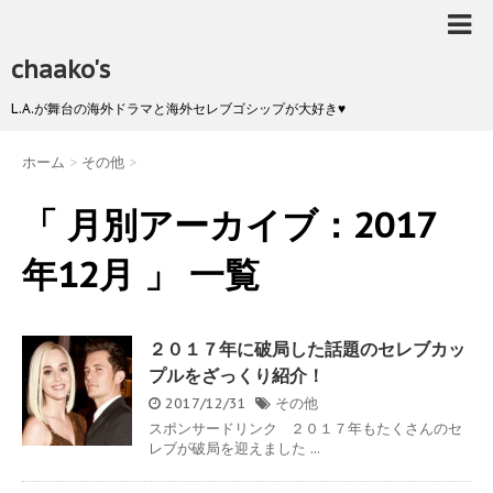
chaako's
L.A.が舞台の海外ドラマと海外セレブゴシップが大好き♥
ホーム
>
その他
>
「 月別アーカイブ：2017
年12月 」 一覧
２０１７年に破局した話題のセレブカッ
プルをざっくり紹介！
2017/12/31
その他
スポンサードリンク ２０１７年もたくさんのセ
レブが破局を迎えました ...