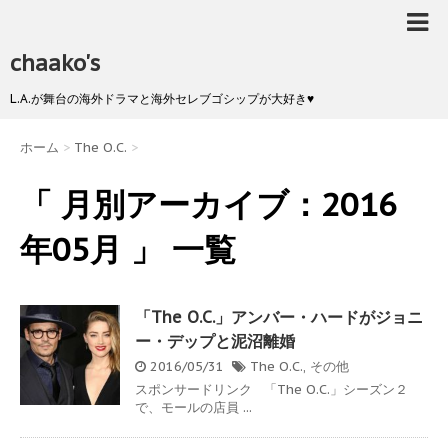
chaako's
L.A.が舞台の海外ドラマと海外セレブゴシップが大好き♥
ホーム
>
The O.C.
>
「 月別アーカイブ：2016
年05月 」 一覧
「The O.C.」アンバー・ハードがジョニ
ー・デップと泥沼離婚
2016/05/31
The O.C.
,
その他
スポンサードリンク 「The O.C.」シーズン２
で、モールの店員 ...