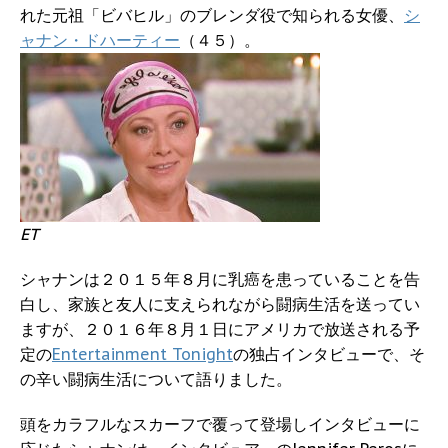
れた元祖「ビバヒル」のブレンダ役で知られる女優、
シ
ャナン・ドハーティー
（４５）。
ET
シャナンは２０１５年８月に乳癌を患っていることを告
白し、家族と友人に支えられながら闘病生活を送ってい
ますが、２０１６年８月１日にアメリカで放送される予
定の
Entertainment Tonight
の独占インタビューで、そ
の辛い闘病生活について語りました。
頭をカラフルなスカーフで覆って登場しインタビューに