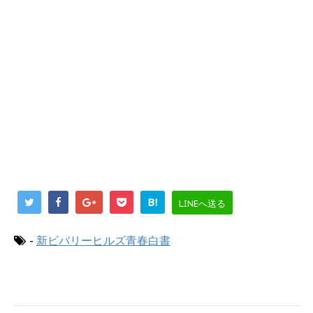
B!
LINEへ送る
-
新ビバリーヒルズ青春白書