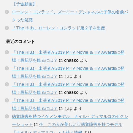
【予告動画】
ローレン・コンラッド、ズーイー・デシャネルの子供の名前パ
クった疑惑
「The Hills」ローレン・コンラッド第２子を出産
最近のコメント
「The Hills」出演者が2019 MTV Movie & TV Awardsに登
場！最新話を観るには？
に
chaako
より
「The Hills」出演者が2019 MTV Movie & TV Awardsに登
場！最新話を観るには？
に
しほ
より
「The Hills」出演者が2019 MTV Movie & TV Awardsに登
場！最新話を観るには？
に
chaako
より
「The Hills」出演者が2019 MTV Movie & TV Awardsに登
場！最新話を観るには？
に
しほ
より
聴覚障害を持つイケメンモデル、ナイル・ディマルコのセクシ
ーショット
に
今、この人が美しい♡聴覚障害を持つモデル
『ナイル・ディマルコ』 - １萌え情報
より