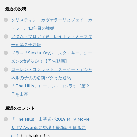
最近の投稿
クリスティン・カヴァラーリとジェイ・カ
トラー、10年目の離婚
アダム・ブロディ妻、レイトン・ミースタ
ーが第２子妊娠
ドラマ「Siesta Keyシエスタ・キー」シー
ズン3放送決定！【予告動画】
ローレン・コンラッド、ズーイー・デシャ
ネルの子供の名前パクった疑惑
「The Hills」ローレン・コンラッド第２
子を出産
最近のコメント
「The Hills」出演者が2019 MTV Movie
& TV Awardsに登場！最新話を観るに
は？
に
chaako
より