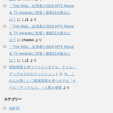
「The Hills」出演者が2019 MTV Movie
& TV Awardsに登場！最新話を観るに
は？
に
しほ
より
「The Hills」出演者が2019 MTV Movie
& TV Awardsに登場！最新話を観るに
は？
に
chaako
より
「The Hills」出演者が2019 MTV Movie
& TV Awardsに登場！最新話を観るに
は？
に
しほ
より
聴覚障害を持つイケメンモデル、ナイル・
ディマルコのセクシーショット
に
今、こ
の人が美しい♡聴覚障害を持つモデル『ナ
イル・ディマルコ』 - １萌え情報
より
カテゴリー
DWTS