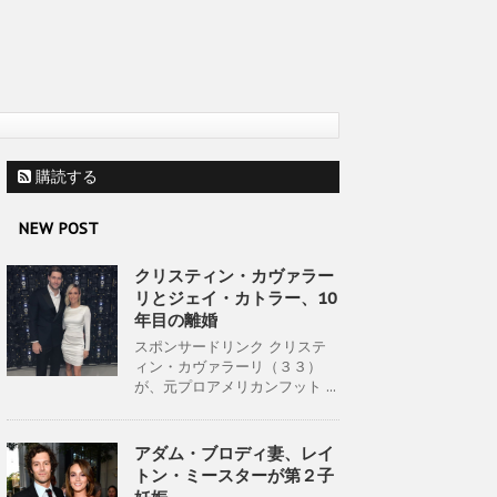
購読する
NEW POST
クリスティン・カヴァラー
リとジェイ・カトラー、10
年目の離婚
スポンサードリンク クリステ
ィン・カヴァラーリ（３３）
が、元プロアメリカンフット ...
アダム・ブロディ妻、レイ
トン・ミースターが第２子