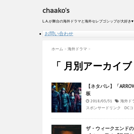
chaako's
L.A.が舞台の海外ドラマと海外セレブゴシップが大好き♥
お問い合わせ
ホーム
>
海外ドラマ
>
「 月別アーカイブ：
【ネタバレ】「ARR
板
2018/03/31
海外ド
スポンサードリンク DCコ
ザ・ウィークエンドの新ア