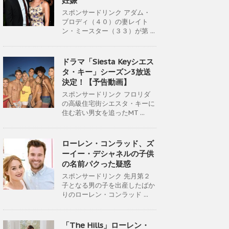
妊娠
スポンサードリンク アダム・
ブロディ（４０）の妻レイト
ン・ミースター（３３）が第 ...
ドラマ「Siesta Keyシエス
タ・キー」シーズン3放送
決定！【予告動画】
スポンサードリンク フロリダ
の高級住宅街シエスタ・キーに
住む若い男女を追ったMT ...
ローレン・コンラッド、ズ
ーイー・デシャネルの子供
の名前パクった疑惑
スポンサードリンク 先月第２
子となる男の子を出産したばか
りのローレン・コンラッド ...
「The Hills」ローレン・