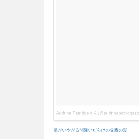
Audrina Patridgeさん(@audrinapatr
娘がいやがる間違いだらけの父親の愛