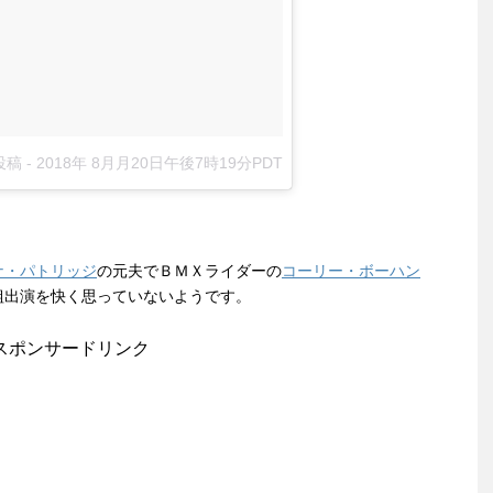
た投稿
-
2018年 8月月20日午後7時19分PDT
ナ・パトリッジ
の元夫でＢＭＸライダーの
コーリー・ボーハン
組出演を快く思っていないようです。
スポンサードリンク