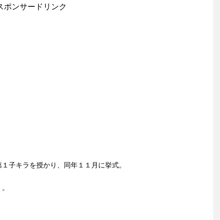
スポンサードリンク
第１子キラを授かり、同年１１月に挙式。
・。