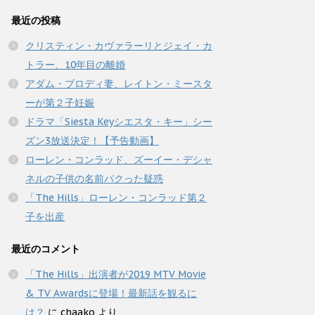
最近の投稿
クリスティン・カヴァラーリとジェイ・カ
トラー、10年目の離婚
アダム・ブロディ妻、レイトン・ミースタ
ーが第２子妊娠
ドラマ「Siesta Keyシエスタ・キー」シー
ズン3放送決定！【予告動画】
ローレン・コンラッド、ズーイー・デシャ
ネルの子供の名前パクった疑惑
「The Hills」ローレン・コンラッド第２
子を出産
最近のコメント
「The Hills」出演者が2019 MTV Movie
& TV Awardsに登場！最新話を観るに
は？
に
chaako
より