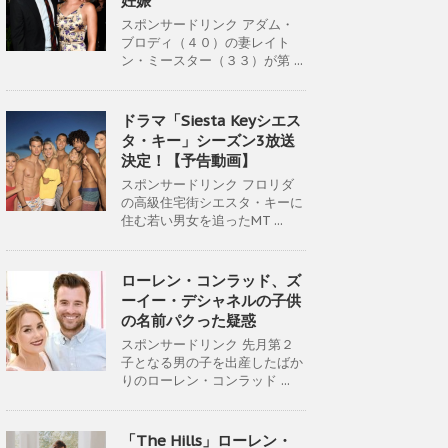
妊娠
スポンサードリンク アダム・
ブロディ（４０）の妻レイト
ン・ミースター（３３）が第 ...
ドラマ「Siesta Keyシエス
タ・キー」シーズン3放送
決定！【予告動画】
スポンサードリンク フロリダ
の高級住宅街シエスタ・キーに
住む若い男女を追ったMT ...
ローレン・コンラッド、ズ
ーイー・デシャネルの子供
の名前パクった疑惑
スポンサードリンク 先月第２
子となる男の子を出産したばか
りのローレン・コンラッド ...
「The Hills」ローレン・