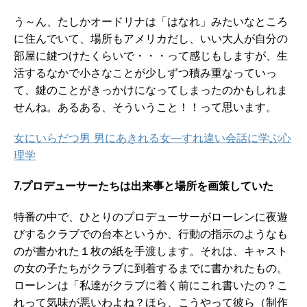
う～ん、たしかオードリナは「はなれ」みたいなところ
に住んでいて、場所もアメリカだし、いい大人が自分の
部屋に鍵つけたくらいで・・・って感じもしますが、生
活するなかで小さなことが少しずつ積み重なっていっ
て、鍵のことがきっかけになってしまったのかもしれま
せんね。あるある、そういうこと！！って思います。
女にいらだつ男 男にあきれる女―すれ違い会話に学ぶ心
理学
7.プロデューサーたちは出来事と場所を画策していた
特番の中で、ひとりのプロデューサーがローレンに夜遊
びするクラブでの台本というか、行動の指示のようなも
のが書かれた１枚の紙を手渡します。それは、キャスト
の女の子たちがクラブに到着するまでに書かれたもの。
ローレンは「私達がクラブに着く前にこれ書いたの？こ
れって気味が悪いわよね？ほら、こうやって彼ら（制作