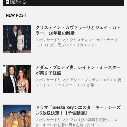
購読する
NEW POST
クリスティン・カヴァラーリとジェイ・カト
ラー、10年目の離婚
スポンサードリンク クリスティン・カヴァラーリ
（３３）が、元プロアメリカンフット ...
アダム・ブロディ妻、レイトン・ミースター
が第２子妊娠
スポンサードリンク アダム・ブロディ（４０）の妻
レイトン・ミースター（３３）が第 ...
ドラマ「Siesta Keyシエスタ・キー」シーズ
ン3放送決定！【予告動画】
スポンサードリンク フロリダの高級住宅街シエス
タ・キーに住む若い男女を追ったMT ...