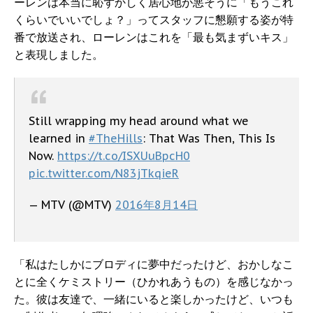
ーレンは本当に恥ずかしく居心地が悪そうに「もうこれ
くらいでいいでしょ？」ってスタッフに懇願する姿が特
番で放送され、ローレンはこれを「最も気まずいキス」
と表現しました。
Still wrapping my head around what we
learned in
#TheHills
: That Was Then, This Is
Now.
https://t.co/ISXUuBpcH0
pic.twitter.com/N83jTkqieR
— MTV (@MTV)
2016年8月14日
「私はたしかにブロディに夢中だったけど、おかしなこ
とに全くケミストリー（ひかれあうもの）を感じなかっ
た。彼は友達で、一緒にいると楽しかったけど、いつも