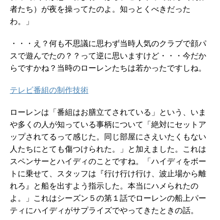
者たち）が夜を操ってたのよ。知っとくべきだった
わ。」
・・・え？何も不思議に思わず当時人気のクラブで顔パ
スで遊んでたの？？って逆に思いますけど・・・今だか
らですかね？当時のローレンたちは若かったですしね。
テレビ番組の制作技術
ローレンは「番組はお膳立てされている」という、いま
や多くの人が知っている事柄について「絶対にセットア
ップされてるって感じた。同じ部屋にさえいたくもない
人たちにとても傷つけられた。」と加えました。これは
スペンサーとハイディのことですね。「ハイディをボー
トに乗せて、スタッフは『行け行け行け、波止場から離
れろ』と船を出すよう指示した。本当にハメられたの
よ。」これはシーズン５の第１話でローレンの船上パー
ティにハイディがサプライズでやってきたときの話。