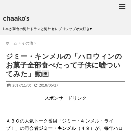
chaako's
L.A.が舞台の海外ドラマと海外セレブゴシップが大好き♥
ホーム
>
その他
>
ジミー・キンメルの「ハロウィンの
お菓子全部食べたって子供に嘘つい
てみた」動画
2017/11/03
2018/06/27
スポンサードリンク
ＡＢＣの人気トーク番組「ジミー・キンメル・ライ
ブ！」の司会者
ジミー・キンメル
（４９）が、毎年ハロ