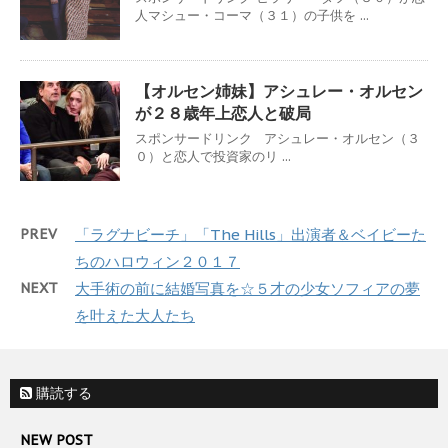
人マシュー・コーマ（３１）の子供を ...
【オルセン姉妹】アシュレー・オルセン
が２８歳年上恋人と破局
スポンサードリンク アシュレー・オルセン（３
０）と恋人で投資家のリ ...
PREV
「ラグナビーチ」「The Hills」出演者＆ベイビーた
ちのハロウィン２０１７
NEXT
大手術の前に結婚写真を☆５才の少女ソフィアの夢
を叶えた大人たち
購読する
NEW POST