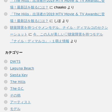
「The Hills」出演者が2019 MTV Movie & TV Awardsに登
場！最新話を観るには？
に
chaako
より
「The Hills」出演者が2019 MTV Movie & TV Awardsに登
場！最新話を観るには？
に
しほ
より
聴覚障害を持つイケメンモデル、ナイル・ディマルコのセクシ
ーショット
に
今、この人が美しい♡聴覚障害を持つモデル
『ナイル・ディマルコ』 - １萌え情報
より
カテゴリー
DWTS
Laguna Beach
Siesta Key
The Hills
The O.C.
その他
アーティスト
モデル