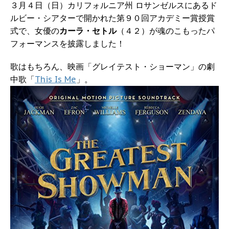
３月４日（日）カリフォルニア州 ロサンゼルスにあるド
ルビー・シアターで開かれた第９０回アカデミー賞授賞
式で、女優の
カーラ・セトル
（４２）が魂のこもったパ
フォーマンスを披露しました！
歌はもちろん、映画「グレイテスト・ショーマン」の劇
中歌「
This Is Me
」。