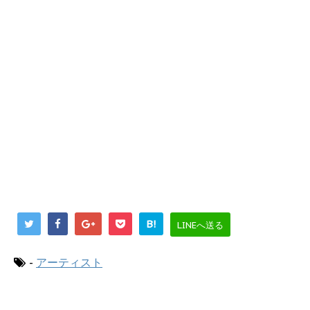
B!
LINEへ送る
-
アーティスト