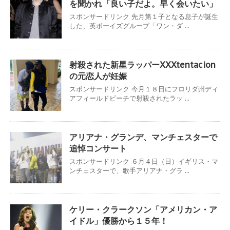
を聞かれ「良い子だよ。早く会いたい」
スポンサードリンク 先月第１子となる息子が誕生
した、英ボーイズグループ「ワン・ダ ...
射殺された新星ラッパーXXXtentacion
の元恋人が妊娠
スポンサードリンク 今月１８日にフロリダ州ディ
アフィールドビーチで射殺されたラッ ...
アリアナ・グランデ、マンチェスターで
追悼コンサート
スポンサードリンク ６月４日（日）イギリス・マ
ンチェスターで、歌手アリアナ・グラ ...
ケリー・クラークソン「アメリカン・ア
イドル」優勝から１５年！