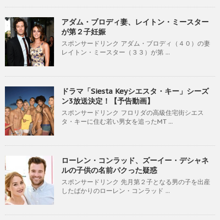
アダム・ブロディ妻、レイトン・ミースター
が第２子妊娠
スポンサードリンク アダム・ブロディ（４０）の妻
レイトン・ミースター（３３）が第 ...
ドラマ「Siesta Keyシエスタ・キー」シーズ
ン3放送決定！【予告動画】
スポンサードリンク フロリダの高級住宅街シエス
タ・キーに住む若い男女を追ったMT ...
ローレン・コンラッド、ズーイー・デシャネ
ルの子供の名前パクった疑惑
スポンサードリンク 先月第２子となる男の子を出産
したばかりのローレン・コンラッド ...