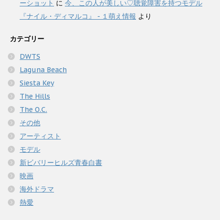
ーショット
に
今、この人が美しい♡聴覚障害を持つモデル
『ナイル・ディマルコ』 - １萌え情報
より
カテゴリー
DWTS
Laguna Beach
Siesta Key
The Hills
The O.C.
その他
アーティスト
モデル
新ビバリーヒルズ青春白書
映画
海外ドラマ
熱愛