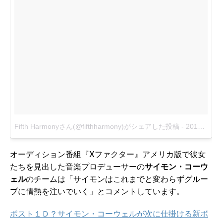
Fifth Harmonyさん(@fifthharmony)がシェアした投稿
-
2017 1月 6 11:50午前 PST
オーディション番組『Xファクター』アメリカ版で彼女
たちを見出した音楽プロデューサーの
サイモン・コーウ
ェル
のチームは「サイモンはこれまでと変わらずグルー
プに情熱を注いでいく」とコメントしています。
ポスト１Ｄ？サイモン・コーウェルが次に仕掛ける新ボ