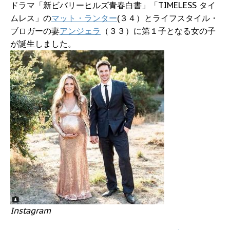
ドラマ「新ビバリーヒルズ青春白書」「TIMELESS タイ
ムレス」の
マット・ランター
(３４）とライフスタイル・
ブロガーの妻
アンジェラ
（３３）に第１子となる女の子
が誕生しました。
Instagram