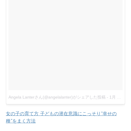
Angela Lanterさん(@angelalanter)がシェアした投稿
-
1月 5, 2018 at 8:46午前 PST
女の子の育て方 子どもの潜在意識にこっそり“幸せの
種"をまく方法