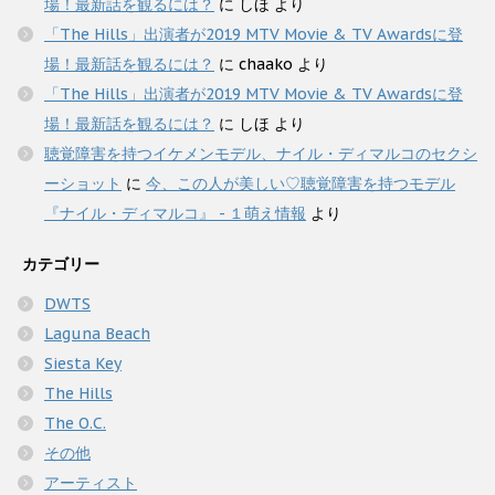
場！最新話を観るには？
に
しほ
より
「The Hills」出演者が2019 MTV Movie & TV Awardsに登
場！最新話を観るには？
に
chaako
より
「The Hills」出演者が2019 MTV Movie & TV Awardsに登
場！最新話を観るには？
に
しほ
より
聴覚障害を持つイケメンモデル、ナイル・ディマルコのセクシ
ーショット
に
今、この人が美しい♡聴覚障害を持つモデル
『ナイル・ディマルコ』 - １萌え情報
より
カテゴリー
DWTS
Laguna Beach
Siesta Key
The Hills
The O.C.
その他
アーティスト