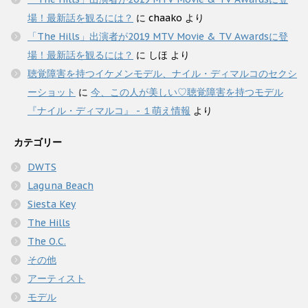
場！最新話を観るには？
に
chaako
より
「The Hills」出演者が2019 MTV Movie & TV Awardsに登
場！最新話を観るには？
に
しほ
より
聴覚障害を持つイケメンモデル、ナイル・ディマルコのセクシ
ーショット
に
今、この人が美しい♡聴覚障害を持つモデル
『ナイル・ディマルコ』 - １萌え情報
より
カテゴリー
DWTS
Laguna Beach
Siesta Key
The Hills
The O.C.
その他
アーティスト
モデル