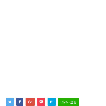
B!
LINEへ送る