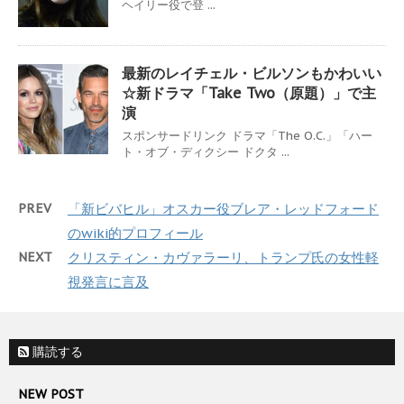
ヘイリー役で登 ...
最新のレイチェル・ビルソンもかわいい
☆新ドラマ「Take Two（原題）」で主
演
スポンサードリンク ドラマ「The O.C.」「ハー
ト・オブ・ディクシー ドクタ ...
PREV
「新ビバヒル」オスカー役ブレア・レッドフォード
のwiki的プロフィール
NEXT
クリスティン・カヴァラーリ、トランプ氏の女性軽
視発言に言及
購読する
NEW POST