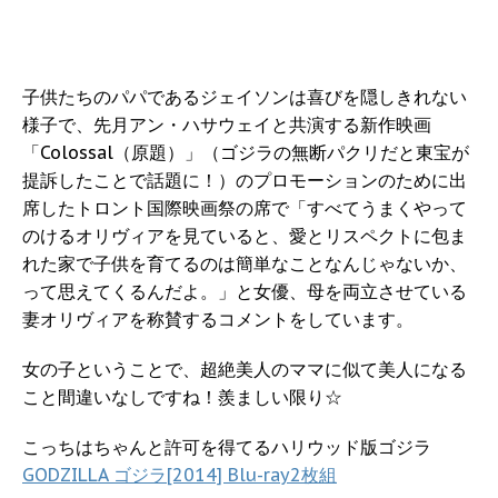
子供たちのパパであるジェイソンは喜びを隠しきれない
様子で、先月アン・ハサウェイと共演する新作映画
「Colossal（原題）」（ゴジラの無断パクリだと東宝が
提訴したことで話題に！）のプロモーションのために出
席したトロント国際映画祭の席で「すべてうまくやって
のけるオリヴィアを見ていると、愛とリスペクトに包ま
れた家で子供を育てるのは簡単なことなんじゃないか、
って思えてくるんだよ。」と女優、母を両立させている
妻オリヴィアを称賛するコメントをしています。
女の子ということで、超絶美人のママに似て美人になる
こと間違いなしですね！羨ましい限り☆
こっちはちゃんと許可を得てるハリウッド版ゴジラ
GODZILLA ゴジラ[2014] Blu-ray2枚組