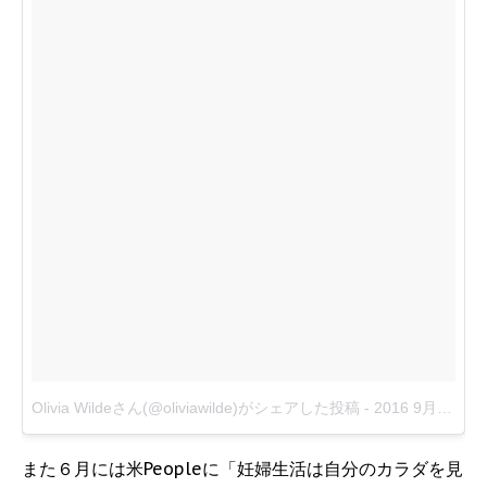
Olivia Wildeさん(@oliviawilde)がシェアした投稿
-
2016 9月 29 9:13午後 PDT
また６月には米Peopleに「妊婦生活は自分のカラダを見