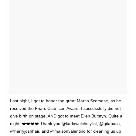
Last night, I got to honor the great Martin Scorsese, as he
received the Friars Club Icon Award. I successfully did not
give birth on stage, AND got to meet Ellen Burstyn. Quite a
night. ❤️❤️❤️❤️ Thank you @karlawelchstylist, @gitabass,
@harryjoshhair, and @maisonvalentino for cleaning us up