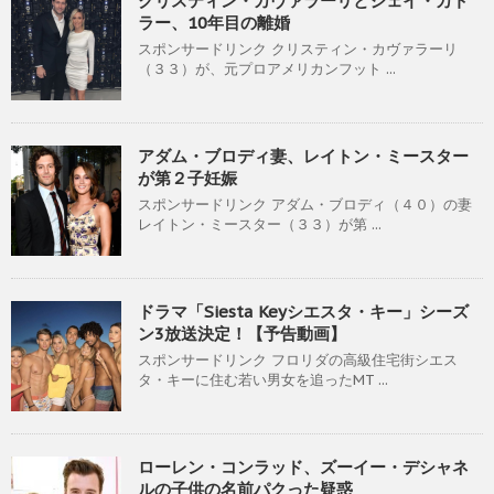
クリスティン・カヴァラーリとジェイ・カト
ラー、10年目の離婚
スポンサードリンク クリスティン・カヴァラーリ
（３３）が、元プロアメリカンフット ...
アダム・ブロディ妻、レイトン・ミースター
が第２子妊娠
スポンサードリンク アダム・ブロディ（４０）の妻
レイトン・ミースター（３３）が第 ...
ドラマ「Siesta Keyシエスタ・キー」シーズ
ン3放送決定！【予告動画】
スポンサードリンク フロリダの高級住宅街シエス
タ・キーに住む若い男女を追ったMT ...
ローレン・コンラッド、ズーイー・デシャネ
ルの子供の名前パクった疑惑