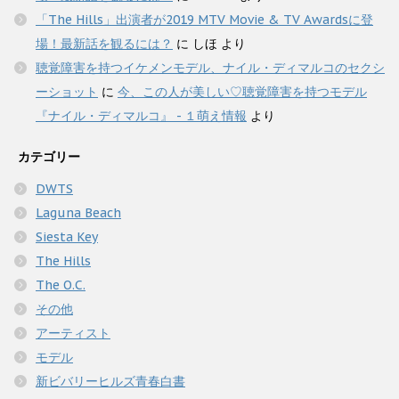
「The Hills」出演者が2019 MTV Movie & TV Awardsに登
場！最新話を観るには？
に
しほ
より
聴覚障害を持つイケメンモデル、ナイル・ディマルコのセクシ
ーショット
に
今、この人が美しい♡聴覚障害を持つモデル
『ナイル・ディマルコ』 - １萌え情報
より
カテゴリー
DWTS
Laguna Beach
Siesta Key
The Hills
The O.C.
その他
アーティスト
モデル
新ビバリーヒルズ青春白書