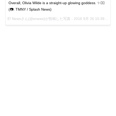
Overall, Olivia Wilde is a straight-up glowing goddess. ✨👌🏽
(📷: TMNY / Splash News)
E! Newsさん(@enews)が投稿した写真 -
2016 9月 26 10:39午前 PDT