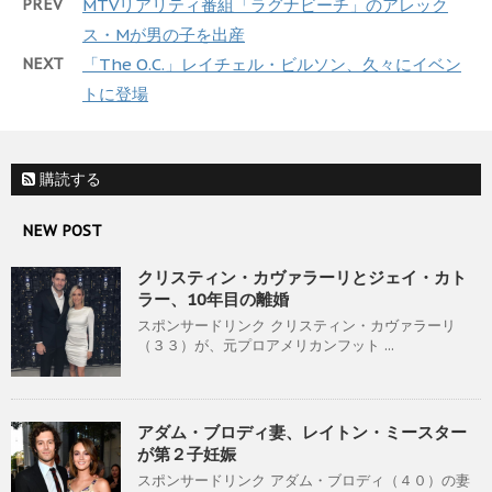
PREV
MTVリアリティ番組「ラグナビーチ」のアレック
ス・Mが男の子を出産
NEXT
「The O.C.」レイチェル・ビルソン、久々にイベン
トに登場
購読する
NEW POST
クリスティン・カヴァラーリとジェイ・カト
ラー、10年目の離婚
スポンサードリンク クリスティン・カヴァラーリ
（３３）が、元プロアメリカンフット ...
アダム・ブロディ妻、レイトン・ミースター
が第２子妊娠
スポンサードリンク アダム・ブロディ（４０）の妻