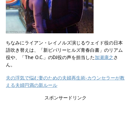
ちなみにライアン・レイノルズ演じるウェイド役の日本
語吹き替えは、「新ビバリーヒルズ青春白書」のリアム
役や、「The O.C.」のDJ役の声を担当した
加瀬康之
さ
ん。
夫の浮気で悩む妻のための夫婦再生術-カウンセラーが教
える夫婦円満の新ルール
スポンサードリンク