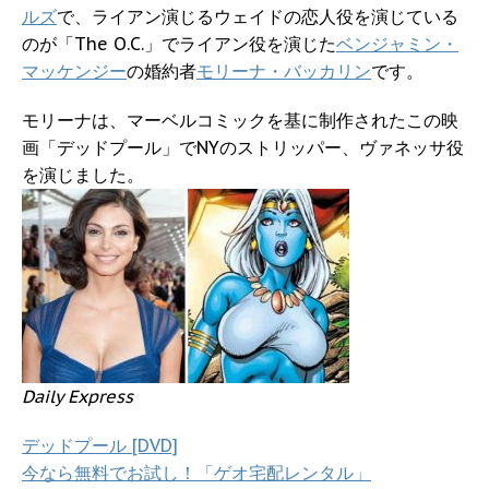
ルズ
で、ライアン演じるウェイドの恋人役を演じている
のが「The O.C.」でライアン役を演じた
ベンジャミン・
マッケンジー
の婚約者
モリーナ・バッカリン
です。
モリーナは、マーベルコミックを基に制作されたこの映
画「デッドプール」でNYのストリッパー、ヴァネッサ役
を演じました。
Daily Express
デッドプール [DVD]
今なら無料でお試し！「ゲオ宅配レンタル」