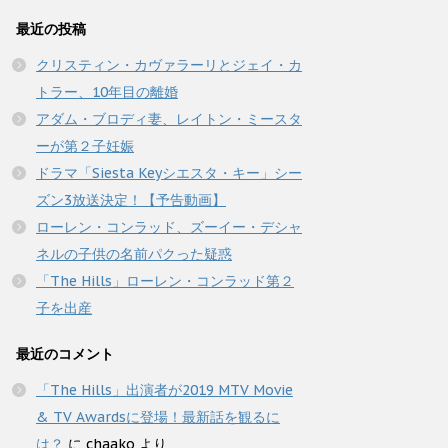
最近の投稿
クリスティン・カヴァラーリとジェイ・カ
トラー、10年目の離婚
アダム・ブロディ妻、レイトン・ミースタ
ーが第２子妊娠
ドラマ「Siesta Keyシエスタ・キー」シー
ズン3放送決定！【予告動画】
ローレン・コンラッド、ズーイー・デシャ
ネルの子供の名前パクった疑惑
「The Hills」ローレン・コンラッド第２
子を出産
最近のコメント
「The Hills」出演者が2019 MTV Movie
& TV Awardsに登場！最新話を観るに
は？
に
chaako
より