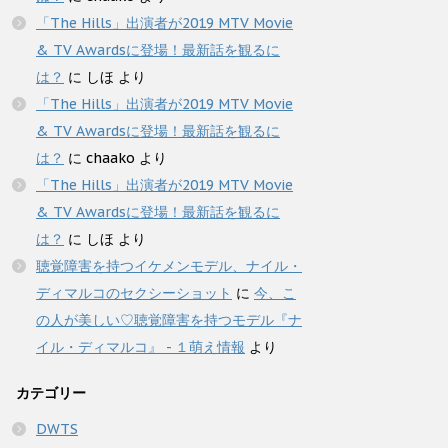
「The Hills」出演者が2019 MTV Movie
& TV Awardsに登場！最新話を観るに
は？
に
しほ
より
「The Hills」出演者が2019 MTV Movie
& TV Awardsに登場！最新話を観るに
は？
に
chaako
より
「The Hills」出演者が2019 MTV Movie
& TV Awardsに登場！最新話を観るに
は？
に
しほ
より
聴覚障害を持つイケメンモデル、ナイル・
ディマルコのセクシーショット
に
今、こ
の人が美しい♡聴覚障害を持つモデル『ナ
イル・ディマルコ』 - １萌え情報
より
カテゴリー
DWTS