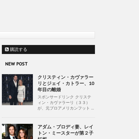
購読する
NEW POST
クリスティン・カヴァラー
リとジェイ・カトラー、10
年目の離婚
スポンサードリンク クリステ
ィン・カヴァラーリ（３３）
が、元プロアメリカンフット ...
アダム・ブロディ妻、レイ
トン・ミースターが第２子