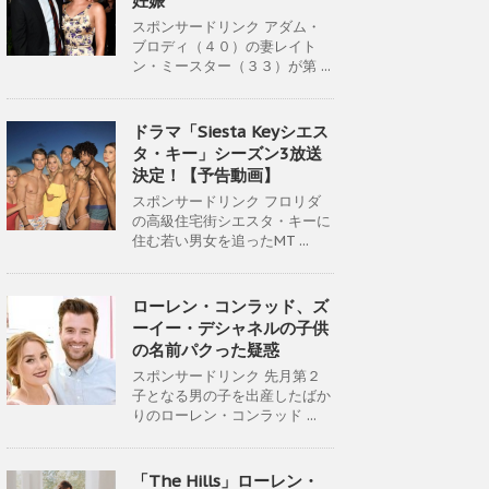
妊娠
スポンサードリンク アダム・
ブロディ（４０）の妻レイト
ン・ミースター（３３）が第 ...
ドラマ「Siesta Keyシエス
タ・キー」シーズン3放送
決定！【予告動画】
スポンサードリンク フロリダ
の高級住宅街シエスタ・キーに
住む若い男女を追ったMT ...
ローレン・コンラッド、ズ
ーイー・デシャネルの子供
の名前パクった疑惑
スポンサードリンク 先月第２
子となる男の子を出産したばか
りのローレン・コンラッド ...
「The Hills」ローレン・