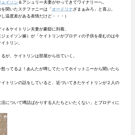
ジェイソン
＆アシュリー夫妻がやってきてワイナリーへ。
のを聞いたステファニーは「
オードリナ
ざまぁみろ」と喜ぶ。
少し温度差がある表情だけど・・・）
ディ＆ケイトリン夫妻が豪邸に到着。
（ジェイソン嫁）が「ケイトリンがブロディの子供を産むのは今
ケイトリン。
くるが、ケイトリンは部屋から出ていく。
ン怒ってるよ！あんたが噂してたってホイットニーから聞いたら
ケイトリンの話をしていると、近づいてきたケイトリンが２人の
生活について噂話ばかりする人たちといたくない」とブロディに