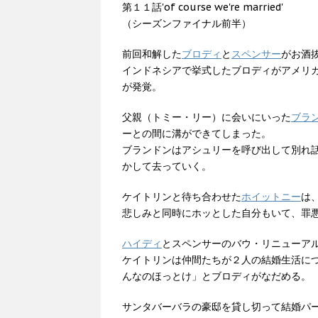
第１１話'of course we're married'
（シーズンファイナル前半）
前回和解した
ブロディ
と
スペンサー
がお酒
インドネシアで挙式したブロディがアメリ
が発覚。
父親（トミー・リー）に会いにいった
ブラ
ーとの間に溝ができてしまった。
ブランドンはアシュリーを呼び出して別れ
かして去っていく。
ケイトリンと待ち合わせた
ホイットニー
は
悲しみと同時にホッとした自分もいて、罪
ハイディ
とスペンサーのバウ・リニューア
ケイトリンは仲間たちが２人の結婚生活に
んなのほっとけ」とブロディがなだめる。
サンタバーバラの豪邸を貸し切って結婚パ