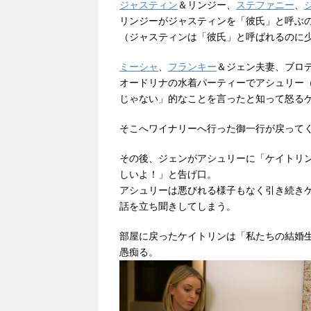
ジャスティン
＆リンジー、
ステファニー
、
リンジーがジャスティンを「彼氏」と呼ぶ
（ジャスティンは「彼氏」と呼ばれるのに
ミーシャ
、
フランキー
＆ジェン夫妻、ブロ
オードリナの水着パーティーでアシュリー
じゃない」的なことを言ったと知って怒る
そこへワイナリーへ行った御一行が戻って
その後、ジェンがアシュリーに「ケイトリ
しいよ！」と告げ口。
アシュリーは悪びれる様子もなく引き続き
話を立ち聞きしてしまう。
部屋に戻ったケイトリンは「私たちの結婚
愚痴る。