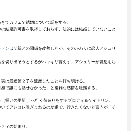
抜きでカフェで結婚について話をする。
カの結婚許可書を取得しておらず、法的には結婚していないこと
ンドン
は父親との関係を改善したが、そのかわりに恋人アシュリ
話を切り出そうとするがハッキリ言えず、アシュリーが愛想を尽
、実は最近第２子を流産したことを打ち明ける。
悪感で誰にも話せなかった、と複雑な感情を吐露する。
ル（誓いの更新 ）へ行く荷造りをするブロディ＆ケイトリン。
ついてアレコレ嗅ぎまわるのが嫌で、行きたくないと言うが「そ
ーティの始まり。