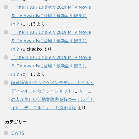
「The Hills」出演者が2019 MTV Movie
& TV Awardsに登場！最新話を観るに
は？
に
しほ
より
「The Hills」出演者が2019 MTV Movie
& TV Awardsに登場！最新話を観るに
は？
に
chaako
より
「The Hills」出演者が2019 MTV Movie
& TV Awardsに登場！最新話を観るに
は？
に
しほ
より
聴覚障害を持つイケメンモデル、ナイル・
ディマルコのセクシーショット
に
今、こ
の人が美しい♡聴覚障害を持つモデル『ナ
イル・ディマルコ』 - １萌え情報
より
カテゴリー
DWTS