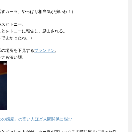
返すカーラ、やっぱり相当気が強いわ！）
バスとトニー。
ことをトニーに報告し、励まされる。
じでよかったね。）
影の場所を下見する
ブランドン
。
ーナも渋い顔。
心の感度」の高い人ほど人間関係に悩む
ラとギャレットだが、カーラがアレックスの隣に座りに行った件