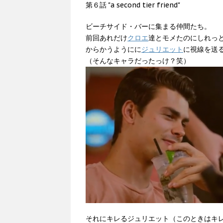
第６話 "a second tier friend"
ビーチサイド・バーに集まる仲間たち。
前回あれだけ
クロエ
達とモメたのにしれっ
からかうようにに
ジュリエット
に視線を送
（そんなキャラだったっけ？笑）
それにキレるジュリエット（このときはキ