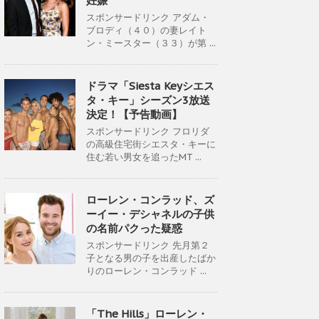
妊娠
スポンサードリンク アダム・
ブロディ（４０）の妻レイト
ン・ミースター（３３）が第 ...
ドラマ「Siesta Keyシエス
タ・キー」シーズン3放送
決定！【予告動画】
スポンサードリンク フロリダ
の高級住宅街シエスタ・キーに
住む若い男女を追ったMT ...
ローレン・コンラッド、ズ
ーイー・デシャネルの子供
の名前パクった疑惑
スポンサードリンク 先月第２
子となる男の子を出産したばか
りのローレン・コンラッド ...
「The Hills」ローレン・