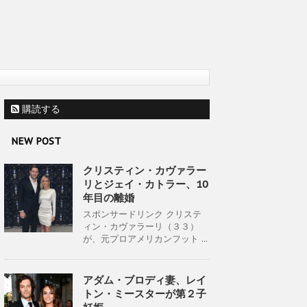
購読する
NEW POST
クリスティン・カヴァラー
リとジェイ・カトラー、10
年目の離婚
スポンサードリンク クリステ
ィン・カヴァラーリ（３３）
が、元プロアメリカンフット ...
アダム・ブロディ妻、レイ
トン・ミースターが第２子