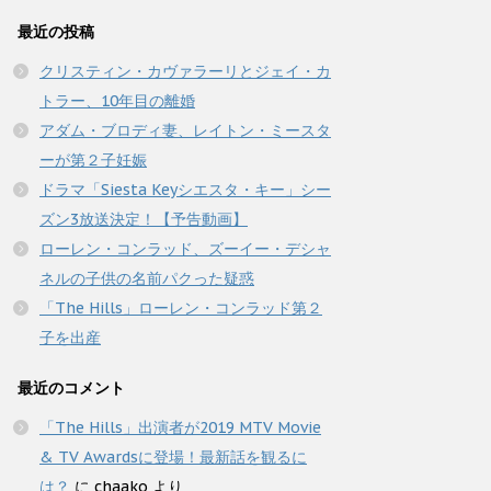
最近の投稿
クリスティン・カヴァラーリとジェイ・カ
トラー、10年目の離婚
アダム・ブロディ妻、レイトン・ミースタ
ーが第２子妊娠
ドラマ「Siesta Keyシエスタ・キー」シー
ズン3放送決定！【予告動画】
ローレン・コンラッド、ズーイー・デシャ
ネルの子供の名前パクった疑惑
「The Hills」ローレン・コンラッド第２
子を出産
最近のコメント
「The Hills」出演者が2019 MTV Movie
& TV Awardsに登場！最新話を観るに
は？
に
chaako
より