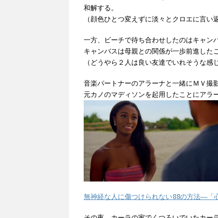
和解する。
（顔色ひとつ変えずに淡々とクロエに言い
一方、ビーチで待ち合わせしたのはキャン
キャンバスは母親との関係が一歩前進した
（どうやら２人は良い友達でいれそうな感
音楽パートナーのアラーナと一緒にＭＶ撮
元カノのマディソンを起用したことにアラ
無神経な人に傷つけられない88の方法―「
その夜、カーラの家でくつろいでいたカー