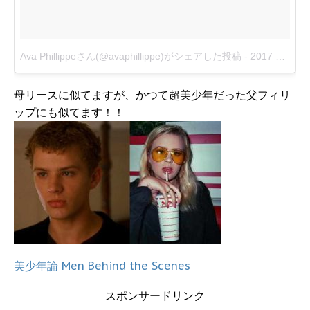
Ava Phillippeさん(@avaphillippe)がシェアした投稿
-
2017 2月 7 11:57午後 PST
母リースに似てますが、かつて超美少年だった父フィリ
ップにも似てます！！
美少年論 Men Behind the Scenes
スポンサードリンク