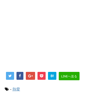
B!
LINEへ送る
-
熱愛