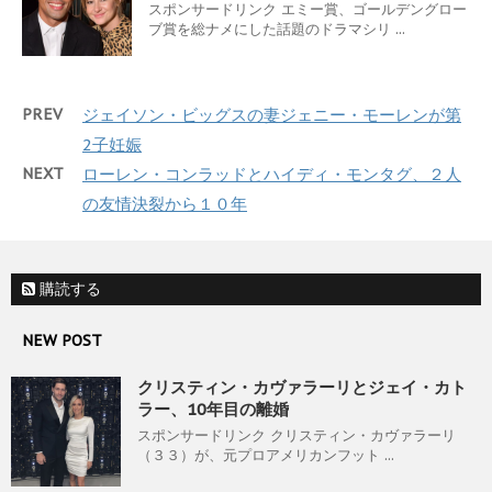
スポンサードリンク エミー賞、ゴールデングロー
ブ賞を総ナメにした話題のドラマシリ ...
PREV
ジェイソン・ビッグスの妻ジェニー・モーレンが第
2子妊娠
NEXT
ローレン・コンラッドとハイディ・モンタグ、２人
の友情決裂から１０年
購読する
NEW POST
クリスティン・カヴァラーリとジェイ・カト
ラー、10年目の離婚
スポンサードリンク クリスティン・カヴァラーリ
（３３）が、元プロアメリカンフット ...