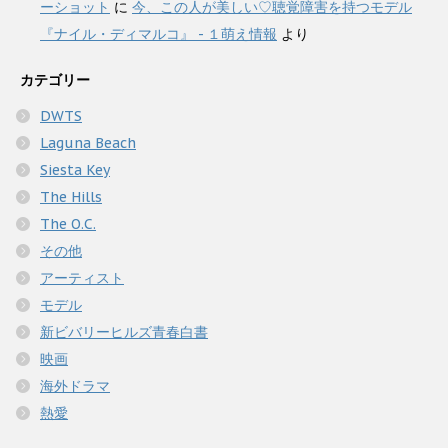
ーショット
に
今、この人が美しい♡聴覚障害を持つモデル
『ナイル・ディマルコ』 - １萌え情報
より
カテゴリー
DWTS
Laguna Beach
Siesta Key
The Hills
The O.C.
その他
アーティスト
モデル
新ビバリーヒルズ青春白書
映画
海外ドラマ
熱愛