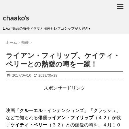
chaako's
L.A.が舞台の海外ドラマと海外セレブゴシップが大好き♥
ホーム
>
熱愛
>
ライアン・フィリップ、ケイティ・
ペリーとの熱愛の噂を一蹴！
2017/04/10
2018/06/29
スポンサードリンク
映画「クルーエル・インテンションズ」「クラッシュ」
などで知られる俳優
ライアン・フィリップ
（４２）が歌
手
ケイティ・ペリー
（３２）との熱愛の噂を、４月１０