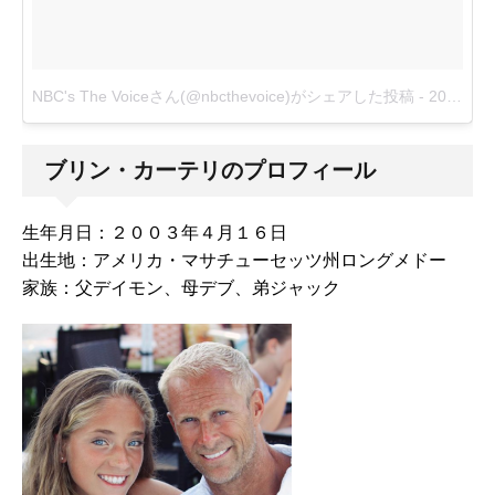
NBC's The Voiceさん(@nbcthevoice)がシェアした投稿
-
2018年 5月月7日午後6時45分PDT
ブリン・カーテリのプロフィール
生年月日：２００３年４月１６日
出生地：アメリカ・マサチューセッツ州ロングメドー
家族：父デイモン、母デブ、弟ジャック