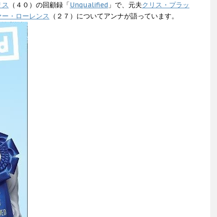
リス
（４０）の回顧録「
Unqualified
」で、元夫
クリス・プラッ
ァー・ローレンス
（２７）についてアンナが語っています。