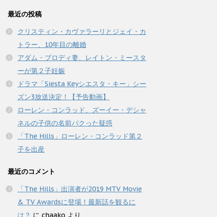
最近の投稿
クリスティン・カヴァラーリとジェイ・カ
トラー、10年目の離婚
アダム・ブロディ妻、レイトン・ミースタ
ーが第２子妊娠
ドラマ「Siesta Keyシエスタ・キー」シー
ズン3放送決定！【予告動画】
ローレン・コンラッド、ズーイー・デシャ
ネルの子供の名前パクった疑惑
「The Hills」ローレン・コンラッド第２
子を出産
最近のコメント
「The Hills」出演者が2019 MTV Movie
& TV Awardsに登場！最新話を観るに
は？
に
chaako
より