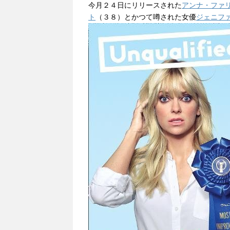
今月２４日にリリースされた
アンナ・ファ
ト
（３８）とかつて噂された女優
ジェニフ