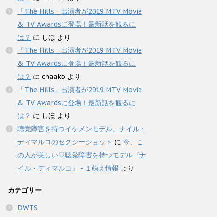
「The Hills」出演者が2019 MTV Movie
& TV Awardsに登場！最新話を観るに
は？
に
しほ
より
「The Hills」出演者が2019 MTV Movie
& TV Awardsに登場！最新話を観るに
は？
に
chaako
より
「The Hills」出演者が2019 MTV Movie
& TV Awardsに登場！最新話を観るに
は？
に
しほ
より
聴覚障害を持つイケメンモデル、ナイル・
ディマルコのセクシーショット
に
今、こ
の人が美しい♡聴覚障害を持つモデル『ナ
イル・ディマルコ』 - １萌え情報
より
カテゴリー
DWTS