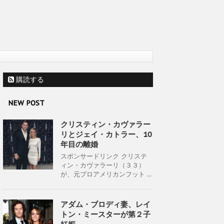
購読する
NEW POST
クリスティン・カヴァラー
リとジェイ・カトラー、10
年目の離婚
スポンサードリンク クリステ
ィン・カヴァラーリ（３３）
が、元プロアメリカンフット ...
アダム・ブロディ妻、レイ
トン・ミースターが第２子