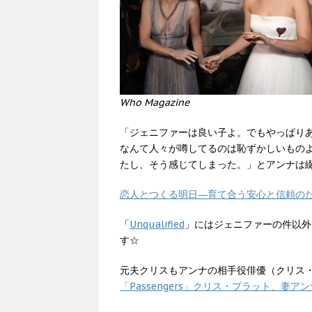
Who Magazine
「ジェニファーは良い子よ。でもやっぱり
なんて人々が噂してるのは恥ずかしいもの
たし、そう感じてしまった。」とアンナは
恋人とつくる明日―育て合う安心と信頼のた
「
Unqualified
」にはジェニファーの件以外
す☆
元夫クリスもアンナの相手役俳優（クリス
「Passengers」クリス・プラット、妻