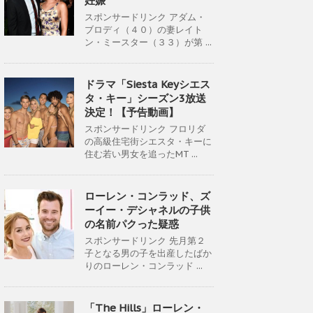
妊娠
スポンサードリンク アダム・
ブロディ（４０）の妻レイト
ン・ミースター（３３）が第 ...
ドラマ「Siesta Keyシエス
タ・キー」シーズン3放送
決定！【予告動画】
スポンサードリンク フロリダ
の高級住宅街シエスタ・キーに
住む若い男女を追ったMT ...
ローレン・コンラッド、ズ
ーイー・デシャネルの子供
の名前パクった疑惑
スポンサードリンク 先月第２
子となる男の子を出産したばか
りのローレン・コンラッド ...
「The Hills」ローレン・