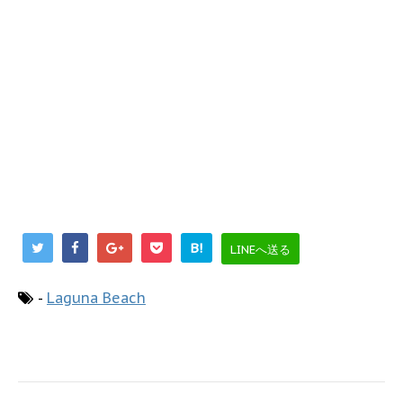
B!
LINEへ送る
-
Laguna Beach