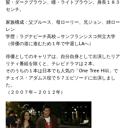
髪・ダークブラウン、瞳・ライトブラウン。身長１８３
センチ。
家族構成：父ブルース、母ローリー、兄ジョン、姉ロー
レン
学歴：ラグナビーチ高校→サンフランシスコ州立大学
（俳優の道に進むため１年で中退しLAへ）
俳優としてのキャリアは、自分自身として出演したリア
リティ番組を除くと、テレビドラマは２本。
そのうちの１本は日本でも人気の「One Tree Hill」で
チェイス・アダムス役で５７エピソードに出演しまし
た。
（２００７年～２０１２年）