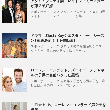
アダム・ブロディ妻、レイトン・ミースター
が第２子妊娠
スポンサードリンク アダム・ブロディ（４０）の妻
レイトン・ミースター（３３）が第 ...
ドラマ「Siesta Keyシエスタ・キー」シーズ
ン3放送決定！【予告動画】
スポンサードリンク フロリダの高級住宅街シエス
タ・キーに住む若い男女を追ったMT ...
ローレン・コンラッド、ズーイー・デシャネ
ルの子供の名前パクった疑惑
スポンサードリンク 先月第２子となる男の子を出産
したばかりのローレン・コンラッド ...
「The Hills」ローレン・コンラッド第２子を
出産