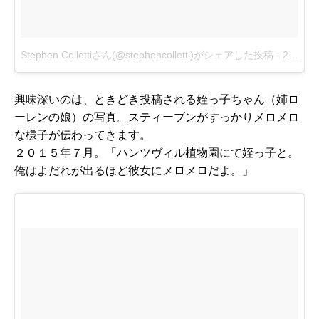
Stephen Collettiさん(@stephencolletti)がシェアした投稿
-
2016 4月 27 2:35午後 PDT
興味深いのは、ときどき投稿される姪っ子ちゃん（姉ロ
ーレンの娘）の写真。スティーブンがすっかりメロメロ
な様子が伝わってきます。
２０１５年７月。「ハンツヴィル植物園にて姪っ子と。
俺はよだれが出るほど彼女にメロメロだよ。」