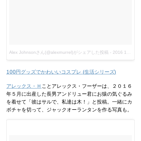
Alex Johnsonさん(@alexmurrel)がシェアした投稿
-
2016 10月 31 6:01午後 PDT
100円グッズでかわいいコスプレ (生活シリーズ)
アレックス・Ｈ
ことアレックス・フーザーは、２０１６
年５月に出産した長男アンドリュー君にお猿の気ぐるみ
を着せて「彼はサルで、私達は木！」と投稿。一緒にカ
ボチャを切って、ジャックオーランタンを作る写真も。