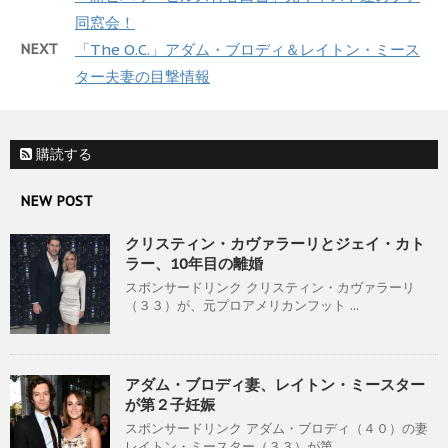
同窓会！
NEXT
「The O.C.」アダム・ブロディ＆レイトン・ミース
ター夫妻の目撃情報
購読する
NEW POST
クリスティン・カヴァラーリとジェイ・カト
ラー、10年目の離婚
スポンサードリンク クリスティン・カヴァラーリ
（３３）が、元プロアメリカンフット ...
アダム・ブロディ妻、レイトン・ミースター
が第２子妊娠
スポンサードリンク アダム・ブロディ（４０）の妻
レイトン・ミースター（３３）が第 ...