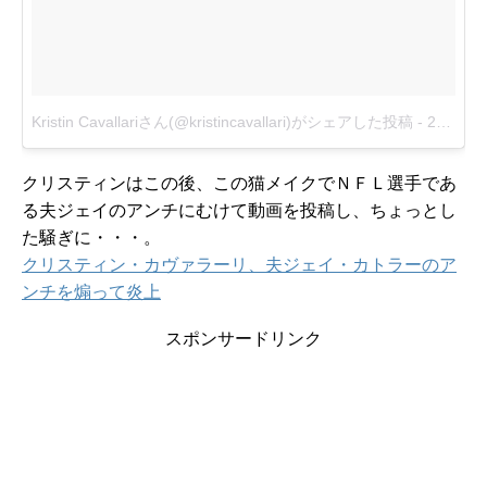
Kristin Cavallariさん(@kristincavallari)がシェアした投稿
-
2016 10月 31 12:50午後 PDT
クリスティンはこの後、この猫メイクでＮＦＬ選手であ
る夫ジェイのアンチにむけて動画を投稿し、ちょっとし
た騒ぎに・・・。
クリスティン・カヴァラーリ、夫ジェイ・カトラーのア
ンチを煽って炎上
スポンサードリンク