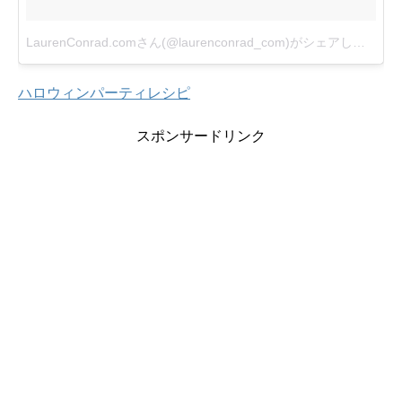
LaurenConrad.comさん(@laurenconrad_com)がシェアした投稿
-
ハロウィンパーティレシピ
スポンサードリンク