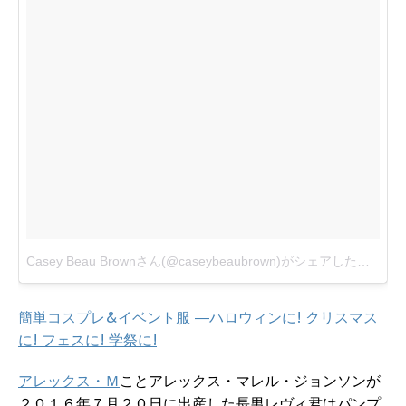
Casey Beau Brownさん(@caseybeaubrown)がシェアした投稿
-
2
簡単コスプレ&イベント服 ―ハロウィンに! クリスマス
に! フェスに! 学祭に!
アレックス・Ｍ
ことアレックス・マレル・ジョンソンが
２０１６年７月２０日に出産した長男レヴィ君はパンプ