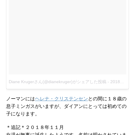
Diane Krugerさん(@dianekruger)がシェアした投稿
-
2018年 5月月13日午後5時40分PDT
ノーマンには
ヘレナ・クリステンセン
との間に１８歳の
息子ミンガスがいますが、ダイアンにとっては初めての
子になります。
＊追記＊２０１８年１１月
女児が無事に誕生したようです。名前は明かされていま