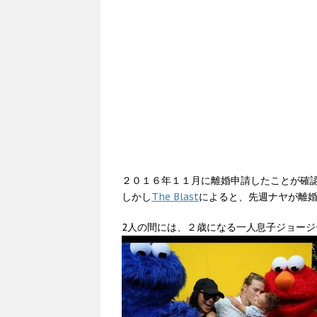
２０１６年１１月に離婚申請したことが確
しかし
The Blast
によると、先週ナヤが離
2人の間には、２歳になる一人息子ジョー