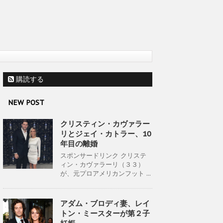
購読する
NEW POST
クリスティン・カヴァラー
リとジェイ・カトラー、10
年目の離婚
スポンサードリンク クリステ
ィン・カヴァラーリ（３３）
が、元プロアメリカンフット ...
アダム・ブロディ妻、レイ
トン・ミースターが第２子