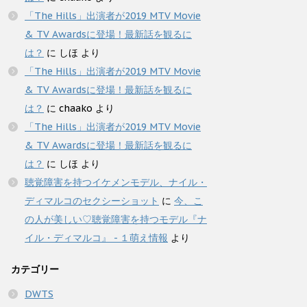
「The Hills」出演者が2019 MTV Movie
& TV Awardsに登場！最新話を観るに
は？
に
しほ
より
「The Hills」出演者が2019 MTV Movie
& TV Awardsに登場！最新話を観るに
は？
に
chaako
より
「The Hills」出演者が2019 MTV Movie
& TV Awardsに登場！最新話を観るに
は？
に
しほ
より
聴覚障害を持つイケメンモデル、ナイル・
ディマルコのセクシーショット
に
今、こ
の人が美しい♡聴覚障害を持つモデル『ナ
イル・ディマルコ』 - １萌え情報
より
カテゴリー
DWTS