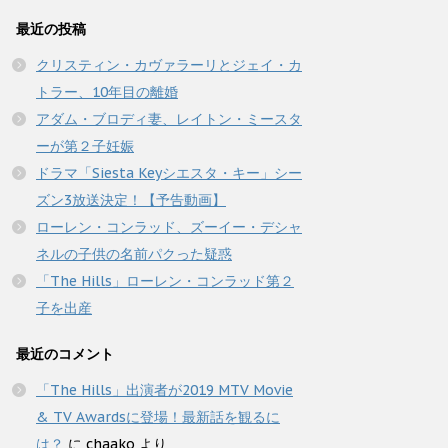
最近の投稿
クリスティン・カヴァラーリとジェイ・カ
トラー、10年目の離婚
アダム・ブロディ妻、レイトン・ミースタ
ーが第２子妊娠
ドラマ「Siesta Keyシエスタ・キー」シー
ズン3放送決定！【予告動画】
ローレン・コンラッド、ズーイー・デシャ
ネルの子供の名前パクった疑惑
「The Hills」ローレン・コンラッド第２
子を出産
最近のコメント
「The Hills」出演者が2019 MTV Movie
& TV Awardsに登場！最新話を観るに
は？
に
chaako
より