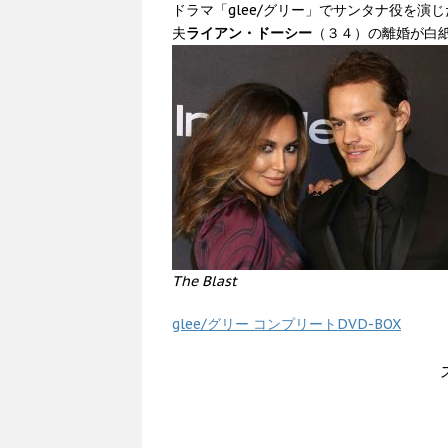
ドラマ「glee/グリー」でサンタナ役を演
夫
ライアン・ドーシー
（３４）の離婚が白
The Blast
glee/グリー コンプリートDVD-BOX