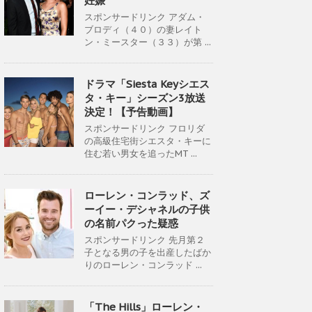
妊娠
スポンサードリンク アダム・
ブロディ（４０）の妻レイト
ン・ミースター（３３）が第 ...
ドラマ「Siesta Keyシエス
タ・キー」シーズン3放送
決定！【予告動画】
スポンサードリンク フロリダ
の高級住宅街シエスタ・キーに
住む若い男女を追ったMT ...
ローレン・コンラッド、ズ
ーイー・デシャネルの子供
の名前パクった疑惑
スポンサードリンク 先月第２
子となる男の子を出産したばか
りのローレン・コンラッド ...
「The Hills」ローレン・