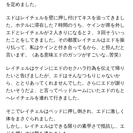
を定めました。
エドはレイチェルを壁に押し付けてキスを迫ってきまし
た。ホテルに滞在した７時間のうち、ケインが席を外し
エドとレイチェルが２人きりになると２、３回そういっ
たことをしてきました。その都度レイチェルはエドを振
り払って、私はケインと付き合ってるから、と拒んだと
言います。（ある意味エドのガッツがすごいな…苦笑）
レイチェルはケインにエドのセクハラ行為を伝えて帰り
たいと告げましたが、エドはそんなつもりじゃないか
ら、ととりあってくれませんでした。さらにエドが謝り
たいそうだよ、と言ってベッドルームにいたエドのもと
へレイチェルを連れて行きました。
そこでレイチェルはベッドに押し倒され、エドに激しく
体をまさぐられました。
しかし、レイチェルはできる限りの素早さで抵抗し、エ