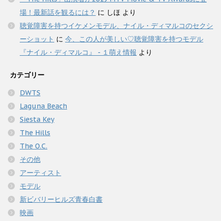
場！最新話を観るには？
に
しほ
より
聴覚障害を持つイケメンモデル、ナイル・ディマルコのセクシ
ーショット
に
今、この人が美しい♡聴覚障害を持つモデル
『ナイル・ディマルコ』 - １萌え情報
より
カテゴリー
DWTS
Laguna Beach
Siesta Key
The Hills
The O.C.
その他
アーティスト
モデル
新ビバリーヒルズ青春白書
映画