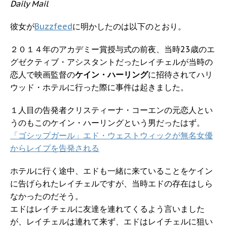
Daily Mail
彼女が
Buzzfeed
に明かしたのは以下のとおり。
２０１４年のアカデミー賞授与式の前夜、当時23歳のエ
グゼクティブ・アシスタントだったレイチェルが当時の
恋人で映画監督の
ケイン・ハーリング
に招待されてハリ
ウッド・ホテルに行った際に事件は起きました。
１人目の告発者クリスティーナ・コーエンの元恋人とい
うのもこのケイン・ハーリングという男だったはず。
「ゴシップガール」エド・ウェストウィックが無名女優
からレイプを告発される
ホテルに行く途中、エドも一緒に来ていることをケイン
に告げられたレイチェルですが、当時エドの存在はしら
なかったのだそう。
エドはレイチェルに友達を連れてくるよう言いました
が、レイチェルは連れて来ず、エドはレイチェルに狙い