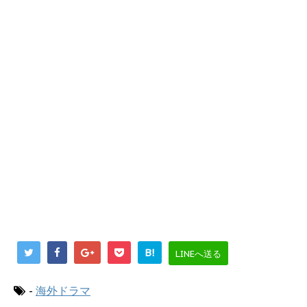
B!
LINEへ送る
-
海外ドラマ