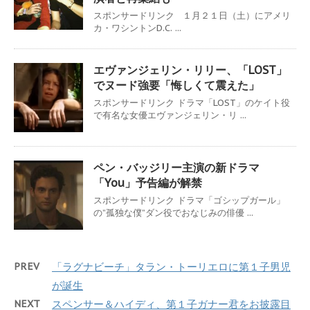
スポンサードリンク １月２１日（土）にアメリ
カ・ワシントンD.C. ...
エヴァンジェリン・リリー、「LOST」
でヌード強要「悔しくて震えた」
スポンサードリンク ドラマ「LOST」のケイト役
で有名な女優エヴァンジェリン・リ ...
ペン・バッジリー主演の新ドラマ
「You」予告編が解禁
スポンサードリンク ドラマ「ゴシップガール」
の”孤独な僕”ダン役でおなじみの俳優 ...
PREV
「ラグナビーチ」タラン・トーリエロに第１子男児
が誕生
NEXT
スペンサー＆ハイディ、第１子ガナー君をお披露目