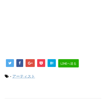
B!
LINEへ送る
-
アーティスト