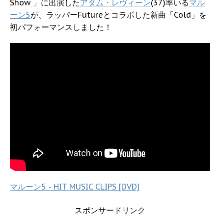
Show 」に出演した
アダム・レヴィーン
(37)率いる
マル
ーン5
が、ラッパーFutureとコラボした新曲「Cold」を
初パフォーマンスしました！
マルーン5 - HIT MUSIC CLIPS [DVD]
スポンサードリンク