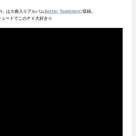
 On」は５曲入りアルバム
Better Together
に収録。
キュートでこのＰＶ大好き☆