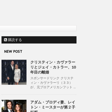
購読する
NEW POST
クリスティン・カヴァラー
リとジェイ・カトラー、10
年目の離婚
スポンサードリンク クリステ
ィン・カヴァラーリ（３３）
が、元プロアメリカンフット ...
アダム・ブロディ妻、レイ
トン・ミースターが第２子