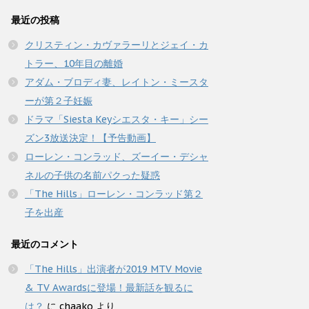
最近の投稿
クリスティン・カヴァラーリとジェイ・カ
トラー、10年目の離婚
アダム・ブロディ妻、レイトン・ミースタ
ーが第２子妊娠
ドラマ「Siesta Keyシエスタ・キー」シー
ズン3放送決定！【予告動画】
ローレン・コンラッド、ズーイー・デシャ
ネルの子供の名前パクった疑惑
「The Hills」ローレン・コンラッド第２
子を出産
最近のコメント
「The Hills」出演者が2019 MTV Movie
& TV Awardsに登場！最新話を観るに
は？
に
chaako
より