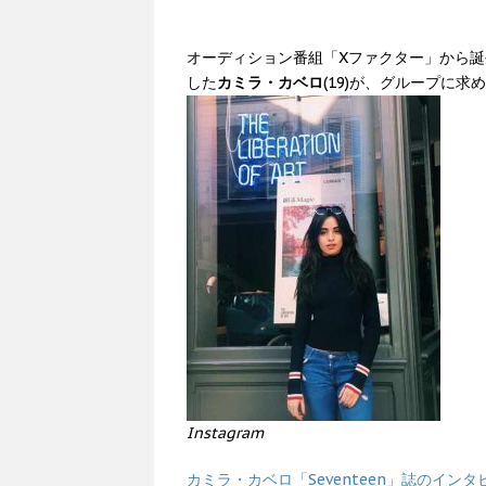
オーディション番組「Xファクター」から
した
カミラ・カベロ
(19)が、グループに
Instagram
カミラ・カベロ「Seventeen」誌のインタ