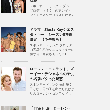
妊娠
スポンサードリンク アダム・
ブロディ（４０）の妻レイト
ン・ミースター（３３）が第 ...
ドラマ「Siesta Keyシエス
タ・キー」シーズン3放送
決定！【予告動画】
スポンサードリンク フロリダ
の高級住宅街シエスタ・キーに
住む若い男女を追ったMT ...
ローレン・コンラッド、ズ
ーイー・デシャネルの子供
の名前パクった疑惑
スポンサードリンク 先月第２
子となる男の子を出産したばか
りのローレン・コンラッド ...
「The Hills」ローレン・