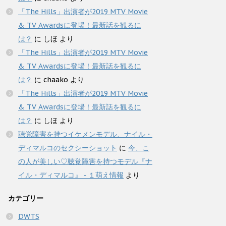
「The Hills」出演者が2019 MTV Movie
& TV Awardsに登場！最新話を観るに
は？
に
しほ
より
「The Hills」出演者が2019 MTV Movie
& TV Awardsに登場！最新話を観るに
は？
に
chaako
より
「The Hills」出演者が2019 MTV Movie
& TV Awardsに登場！最新話を観るに
は？
に
しほ
より
聴覚障害を持つイケメンモデル、ナイル・
ディマルコのセクシーショット
に
今、こ
の人が美しい♡聴覚障害を持つモデル『ナ
イル・ディマルコ』 - １萌え情報
より
カテゴリー
DWTS