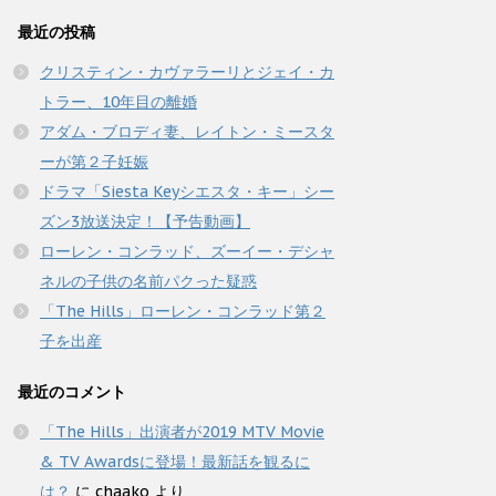
最近の投稿
クリスティン・カヴァラーリとジェイ・カ
トラー、10年目の離婚
アダム・ブロディ妻、レイトン・ミースタ
ーが第２子妊娠
ドラマ「Siesta Keyシエスタ・キー」シー
ズン3放送決定！【予告動画】
ローレン・コンラッド、ズーイー・デシャ
ネルの子供の名前パクった疑惑
「The Hills」ローレン・コンラッド第２
子を出産
最近のコメント
「The Hills」出演者が2019 MTV Movie
& TV Awardsに登場！最新話を観るに
は？
に
chaako
より