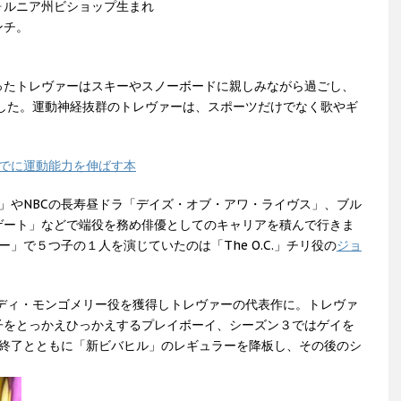
ォルニア州ビショップ生まれ
ンチ。
ったトレヴァーはスキーやスノーボードに親しみながら過ごし、
した。運動神経抜群のトレヴァーは、スポーツだけでなく歌やギ
までに運動能力を伸ばす本
」やNBCの長寿昼ドラ「デイズ・オブ・アワ・ライヴス」、ブル
ゲート」などで端役を務め俳優としてのキャリアを積んで行きま
」で５つ子の１人を演じていたのは「The O.C.」チリ役の
ジョ
テディ・モンゴメリー役を獲得しトレヴァーの代表作に。トレヴァ
子をとっかえひっかえするプレイボーイ、シーズン３ではゲイを
3終了とともに「新ビバヒル」のレギュラーを降板し、その後のシ