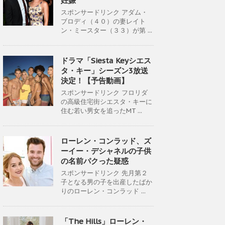
妊娠
スポンサードリンク アダム・
ブロディ（４０）の妻レイト
ン・ミースター（３３）が第 ...
ドラマ「Siesta Keyシエス
タ・キー」シーズン3放送
決定！【予告動画】
スポンサードリンク フロリダ
の高級住宅街シエスタ・キーに
住む若い男女を追ったMT ...
ローレン・コンラッド、ズ
ーイー・デシャネルの子供
の名前パクった疑惑
スポンサードリンク 先月第２
子となる男の子を出産したばか
りのローレン・コンラッド ...
「The Hills」ローレン・