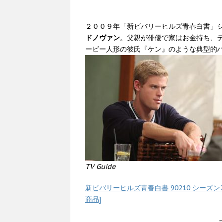
２００９年「新ビバリーヒルズ青春白書」
ドノヴァン
。父親が俳優で家はお金持ち、
ービー人形の彼氏『ケン』のような典型的
TV Guide
新ビバリーヒルズ青春白書 90210 シーズン
商品]