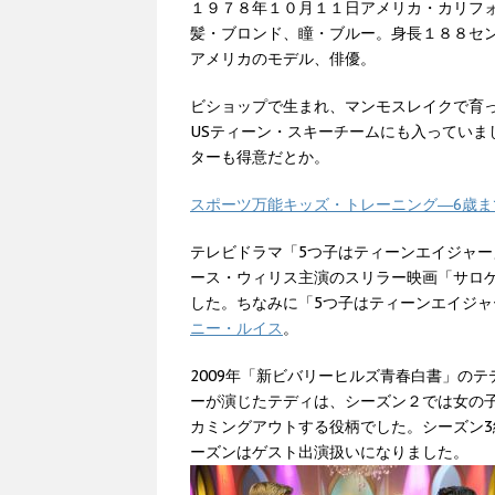
１９７８年１０月１１日アメリカ・カリフ
髪・ブロンド、瞳・ブルー。身長１８８セ
アメリカのモデル、俳優。
ビショップで生まれ、マンモスレイクで育
USティーン・スキーチームにも入っていま
ターも得意だとか。
スポーツ万能キッズ・トレーニング―6歳
テレビドラマ「5つ子はティーンエイジャー
ース・ウィリス主演のスリラー映画「サロ
した。ちなみに「5つ子はティーンエイジャー
ニー・ルイス
。
2009年「新ビバリーヒルズ青春白書」の
ーが演じたテディは、シーズン２では女の
カミングアウトする役柄でした。シーズン
ーズンはゲスト出演扱いになりました。