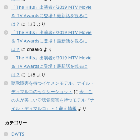
「The Hills」出演者が2019 MTV Movie
& TV Awardsに登場！最新話を観るに
は？
に
しほ
より
「The Hills」出演者が2019 MTV Movie
& TV Awardsに登場！最新話を観るに
は？
に
chaako
より
「The Hills」出演者が2019 MTV Movie
& TV Awardsに登場！最新話を観るに
は？
に
しほ
より
聴覚障害を持つイケメンモデル、ナイル・
ディマルコのセクシーショット
に
今、こ
の人が美しい♡聴覚障害を持つモデル『ナ
イル・ディマルコ』 - １萌え情報
より
カテゴリー
DWTS