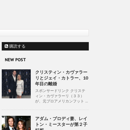
購読する
NEW POST
クリスティン・カヴァラー
リとジェイ・カトラー、10
年目の離婚
スポンサードリンク クリステ
ィン・カヴァラーリ（３３）
が、元プロアメリカンフット ...
アダム・ブロディ妻、レイ
トン・ミースターが第２子